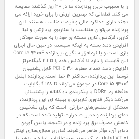
را با محبوب ترین پردازنده ها در 30 روز گذشته مقایسه
می کند. قطعاتی که بهترین ارزش را برای خرید ارائه می
دهند دارای عملکرد عالی و قیمت مناسب هستند. این
پردازنده می‌توان متناسب با سناریوی پردازشی و نیاز
کاربر، فرکانس کاری هسته‌ای خود را به صورت خودکار
افزایش دهد بسته به اینکه سیستم در حین حال اجرای
بازی است و یا نرم‌افزار سنگین، پردازنده Core i5 9400F
این قابلیت را دارد تا فرکانس خود را تا 4.1 گیگاهرتز
افزایش دهد. تعداد خطوط PCI-E 3.0 قابل پشتیبان
توسط این پردازنده، حداکثر 16 خط است. پردازنده اینتل
Core i5 9400f در مجموع می‌تواند تا 128 گیگابایت
حافظه رم DDR4 با پیکربندی دو کاناله را پشتیبانی
می‌کند دیگر فناوری کاربردی و بهینه ای این پردازنده،
متشکل از سنسورهای حرارتی است که برای تشخیص
دمای پردازنده و مدیریت حرارت تولید شده است که در
کاهش مصرف برق پردازنده و در نتیجه، پایین آوردن
دمای آن، مؤثر ظاهر می‌شوند. فناوری مجازی‌سازی اینتل
(Intel VT-x) به یک بستر سخت‌افزاری اجازه می‌دهد تا