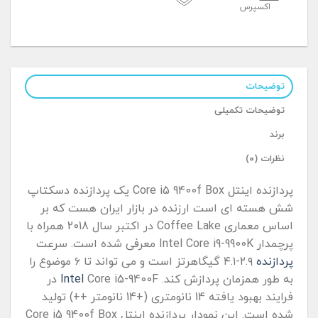
اکسپرس
توضیحات
توضیحات تکمیلی
برند
نظرات (۰)
پردازنده اینتل Core i5 9400f Box یک پردازنده دسکتاپ
شش هسته ای است ارزنده در بازار ایران هست که بر
اساس معماری Coffee Lake در اکتبر سال 2018 همراه با
پرچمدار Intel Core i9-9900K معرفی شده است. سرعت
پردازنده
۲.۹-۴.۱ گیگاهرتز است و می تواند تا ۶ موضوع را
به طور همزمان پردازش کند.
Intel
Core i5-9400F در
فرایند بهبود یافته 14 نانومتری (+14 نانومتر ++) تولید
شده است. این نمودار پردازنده اینتل Core i5 9400f Box